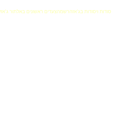
סודות ויסודות בג'אז
הרשמה
צעדים ראשונים באלתור ג'אז
ע
ling Jazz